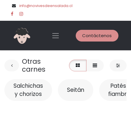
info@novivesdeensalada.cl
Contáctenos
Otras
carnes
Salchichas
Patés y
Seitán
y chorizos
fiambre